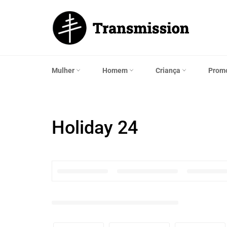
Saltar
para
o
Conteúdo
Mulher
Homem
Criança
Prom
Holiday 24