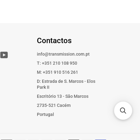
Contactos
r
Instagram
YouTube
info@transmission.com.pt
T: +351 210 108 950
M: +351 910 516 261
D: Estrada de S. Marcos - Elos
Park II
Escritório 13 - São Marcos
2735-521 Cacém
Portugal
Métodos