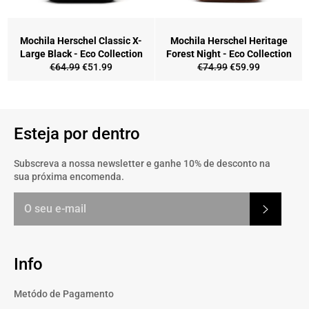
Mochila Herschel Classic X-
Mochila Herschel Heritage
Large Black - Eco Collection
Forest Night - Eco Collection
Preço
Preço
Preço
Preço
€64.99
€51.99
€74.99
€59.99
normal
de
normal
de
saldo
saldo
Esteja por dentro
Subscreva a nossa newsletter e ganhe 10% de desconto na
sua próxima encomenda.
Subscrev
Info
Metódo de Pagamento