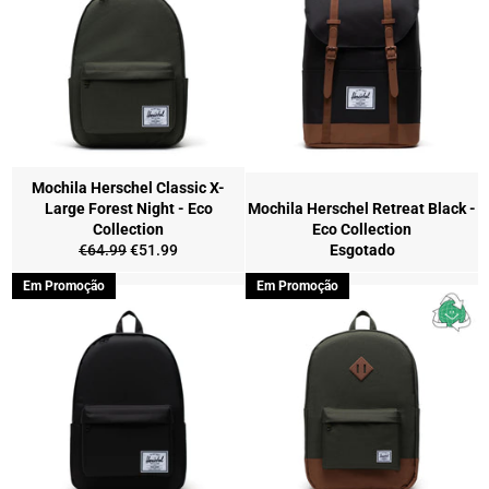
Mochila Herschel Classic X-
Large Forest Night - Eco
Mochila Herschel Retreat Black -
Collection
Eco Collection
Preço
Preço
€64.99
€51.99
Esgotado
normal
de
Em Promoção
Em Promoção
saldo