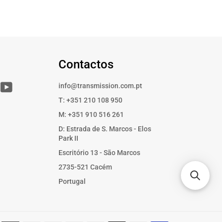
Contactos
r
Instagram
YouTube
info@transmission.com.pt
T: +351 210 108 950
M: +351 910 516 261
D: Estrada de S. Marcos - Elos
Park II
Escritório 13 - São Marcos
2735-521 Cacém
Portugal
Métodos