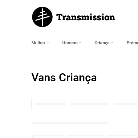
Saltar
para
o
Conteúdo
Mulher
Homem
Criança
Prom
Vans Criança