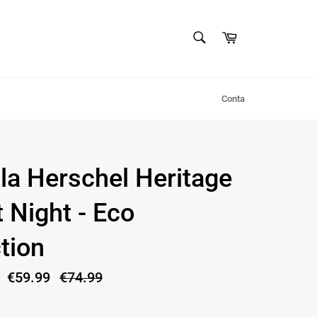
PESQUISAR
Carrinho
Pesquisar
Conta
la Herschel Heritage
 Night - Eco
tion
€59.99
Preço
€74.99
normal