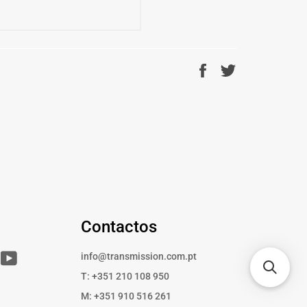
Partilhe
Twittar
no
no
Facebook
Twitter
Contactos
r
Instagram
YouTube
info@transmission.com.pt
T: +351 210 108 950
M: +351 910 516 261