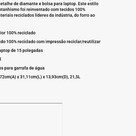
talhe de diamante e bolsa para laptop. Este estilo
ntanhismo foi reinventado com tecidos 100%
teriais reciclados líderes da indústria, do forro ao
ior 100% reciclado
ido 100% reciclado com impressão reciclar/reutilizar
laptop de 15 polegadas
l
os para garrafa de água
72cm(A) x 31,11cm(L) x 13,93cm(D), 21,5L