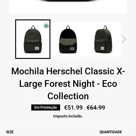
Mochila Herschel Classic X-
Large Forest Night - Eco
Collection
€51.99
Preço
€64.99
Em Promoção
normal
Imposto incluído.
SIZE
QUANTIDADE