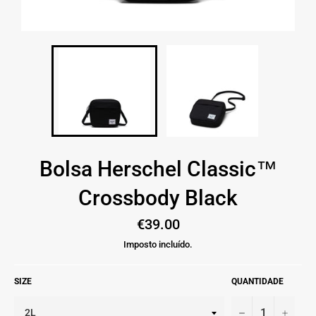
Bolsa Herschel Classic™
Crossbody Black
Preço
€39.00
normal
Imposto incluído.
SIZE
QUANTIDADE
−
+