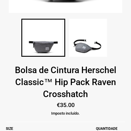
Bolsa de Cintura Herschel
Classic™ Hip Pack Raven
Crosshatch
Preço
€35.00
normal
Imposto incluído.
SIZE
QUANTIDADE