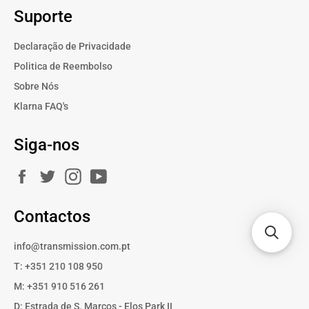
Suporte
Declaração de Privacidade
Politica de Reembolso
Sobre Nós
Klarna FAQ's
Siga-nos
Facebook
Twitter
Instagram
YouTube
Contactos
info@transmission.com.pt
T: +351 210 108 950
M: +351 910 516 261
D: Estrada de S. Marcos - Elos Park II