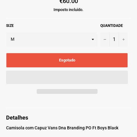
€60.00
normal
Imposto incluído.
SIZE
QUANTIDADE
−
+
Esgotado
Detalhes
Camisola com Capuz Vans Dna Branding PO Ft Boys Black