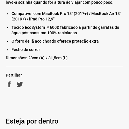
leve-a sozinha quando for altura de viajar com pouco peso.
Compatível com MacBook Pro 13" (2017+) / MacBook Air 13"
(2019+) / iPad Pro 12,9"
Tecido EcoSystem™ 600D fabricado a partir de garrafas de
água pós-consumo 100% recicladas
O forro de lã acolchoado oferece proteção extra
Fecho de correr
Dimensões: 23cm (A) x 31,5cm (L)
Partilhar
Partilhe
Twittar
no
no
Facebook
Twitter
Esteja por dentro