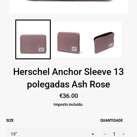
Herschel Anchor Sleeve 13
polegadas Ash Rose
Preço
€36.00
normal
Imposto incluído.
SIZE
QUANTIDADE
−
+