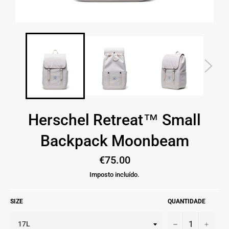
Herschel Retreat™ Small
Backpack Moonbeam
Preço
€75.00
normal
Imposto incluído.
SIZE
QUANTIDADE
−
+