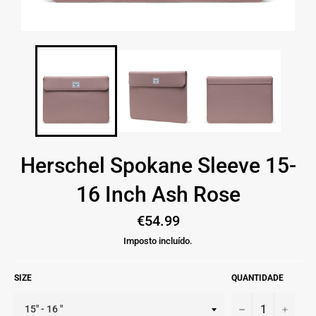
Herschel Spokane Sleeve 15-
16 Inch Ash Rose
Preço
€54.99
normal
Imposto incluído.
SIZE
QUANTIDADE
−
+