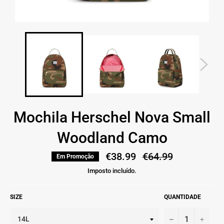
Mochila Herschel Nova Small
Woodland Camo
€38.99
Preço
€64.99
Em Promoção
normal
Imposto incluído.
SIZE
QUANTIDADE
−
+