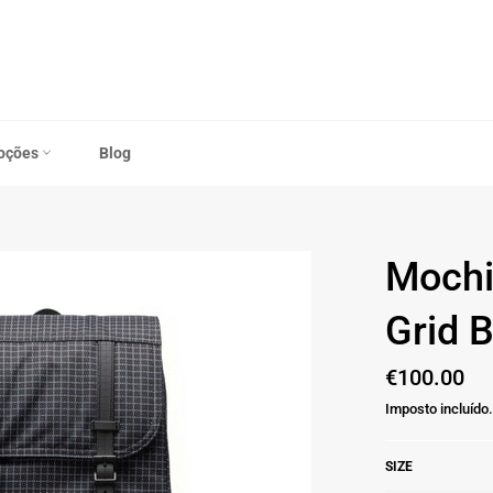
oções
Blog
Mochi
Grid 
Preço
€100.00
normal
Imposto incluído.
SIZE