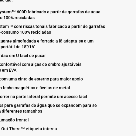
ystem™ 600D fabricado a partir de garrafas de água
o 100% recicladas
stem™ com riscas tonais fabricado a partir de garrafas
-consumo 100% recicladas
tuante almofadada e forrada a lã adapta-se a um
ortátil de 15"/16"
rdão em U fácil de puxar
confortável com alças de ombro ajustáveis
s em EVA
com uma cinta de esterno para maior apoio
m fecho magnético e fivelas de metal
orrer na parte lateral permite um acesso fácil
os para garrafas de água que se expandem para se
 diferentes tamanhos
rumação frontal
f Out There™ etiqueta interna