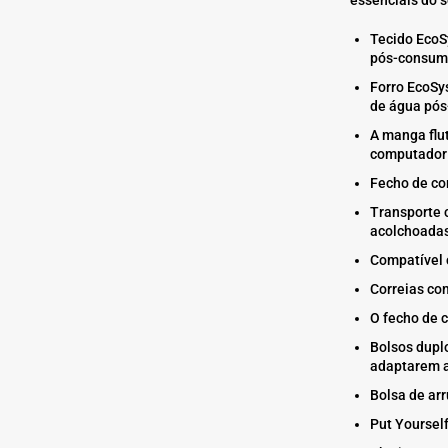
Tecido EcoS
pós-consum
Forro EcoSy
de água pós
A manga flu
computador p
Fecho de co
Transporte 
acolchoada
Compatível 
Correias co
O fecho de c
Bolsos dupl
adaptarem a
Bolsa de ar
Put Yoursel