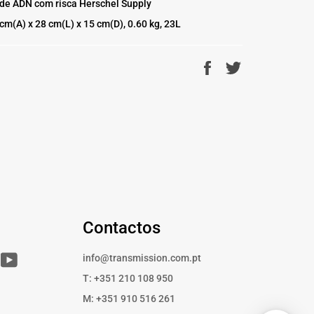
 de ADN com risca Herschel Supply
m(A) x 28 cm(L) x 15 cm(D), 0.60 kg, 23L
Partilhe
Twittar
no
no
Facebook
Twitter
Contactos
r
Instagram
YouTube
info@transmission.com.pt
T: +351 210 108 950
M: +351 910 516 261