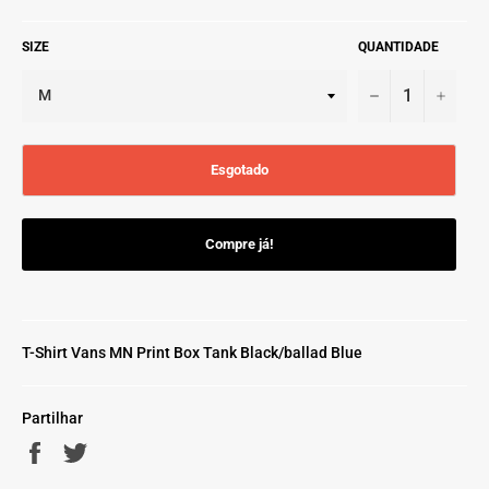
SIZE
QUANTIDADE
−
+
Esgotado
Compre já!
T-Shirt Vans MN Print Box Tank Black/ballad Blue
Partilhar
Partilhe
Twittar
no
no