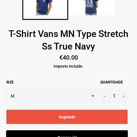
T-Shirt Vans MN Type Stretch
Ss True Navy
Preço
€40.00
normal
Imposto incluído.
SIZE
QUANTIDADE
−
+
Esgotado