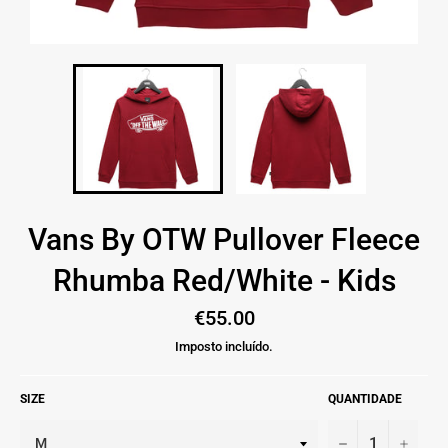
Vans By OTW Pullover Fleece
Rhumba Red/White - Kids
Preço
€55.00
normal
Imposto incluído.
SIZE
QUANTIDADE
−
+