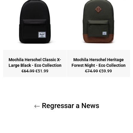
Mochila Herschel Classic X-
Mochila Herschel Heritage
Large Black - Eco Collection
Forest Night - Eco Collection
Preço
Preço
Preço
Preço
€64.99
€51.99
€74.99
€59.99
normal
de
normal
de
saldo
saldo
Regressar a News