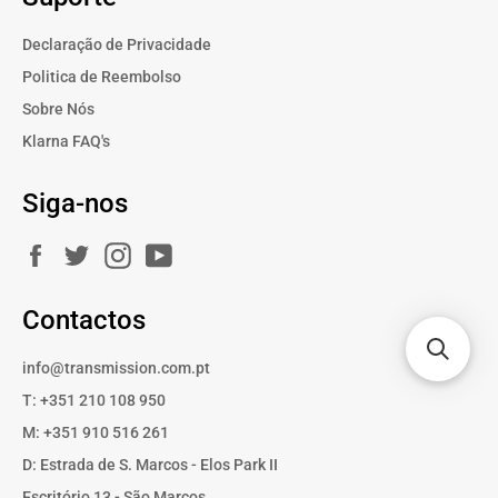
Declaração de Privacidade
Politica de Reembolso
Sobre Nós
Klarna FAQ's
Siga-nos
Facebook
Twitter
Instagram
YouTube
Contactos
info@transmission.com.pt
T: +351 210 108 950
M: +351 910 516 261
D: Estrada de S. Marcos - Elos Park II
Escritório 13 - São Marcos