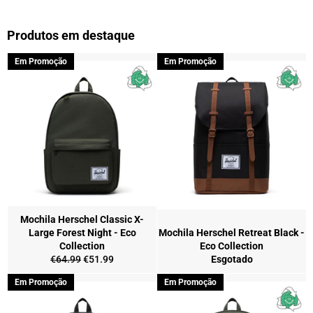
Produtos em destaque
Em Promoção
Em Promoção
Mochila Herschel Classic X-
Large Forest Night - Eco
Mochila Herschel Retreat Black -
Collection
Eco Collection
Preço
Preço
€64.99
€51.99
Esgotado
normal
de
Em Promoção
Em Promoção
saldo