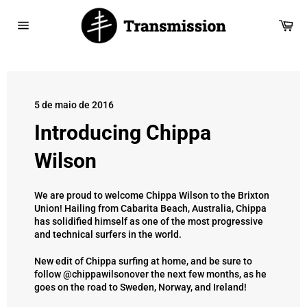
Saltar
para
Car
o
Navegação
Conteúdo
5 de maio de 2016
Introducing Chippa
Wilson
We are proud to welcome Chippa Wilson to the Brixton
Union! Hailing from Cabarita Beach, Australia, Chippa
has solidified himself as one of the most progressive
and technical surfers in the world.
New edit of Chippa surfing at home, and be sure to
follow
@chippawilson
over the next few months, as he
goes on the road to Sweden, Norway, and Ireland!