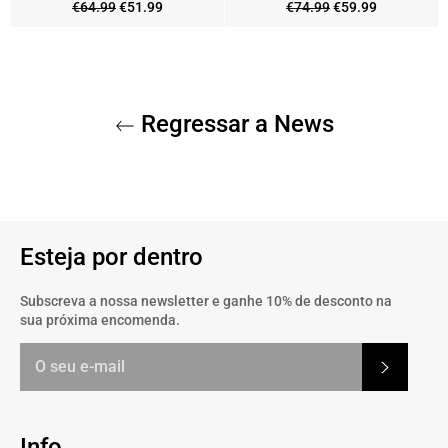
Preço
Preço
Preço
Preço
€64.99
€51.99
€74.99
€59.99
normal
de
normal
de
saldo
saldo
Regressar a News
Esteja por dentro
Subscreva a nossa newsletter e ganhe 10% de desconto na
sua próxima encomenda.
Subscrev
Info