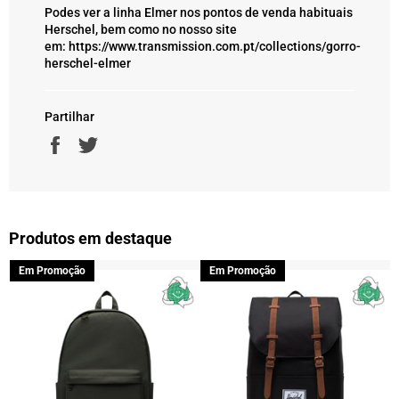
Podes ver a linha Elmer nos pontos de venda habituais
Herschel, bem como no nosso site
em:
https://www.transmission.com.pt/collections/gorro-
herschel-elmer
Partilhar
Partilhe
Twittar
no
no
Facebook
Twitter
Produtos em destaque
Em Promoção
Em Promoção