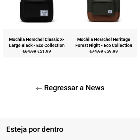
Mochila Herschel Classic X-
Mochila Herschel Heritage
Large Black - Eco Collection
Forest Night - Eco Collection
Preço
Preço
Preço
Preço
€64.99
€51.99
€74.99
€59.99
normal
de
normal
de
saldo
saldo
Regressar a News
Esteja por dentro