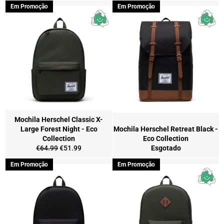
Em Promoção
Em Promoção
Mochila Herschel Classic X-
Large Forest Night - Eco
Mochila Herschel Retreat Black -
Collection
Eco Collection
Preço
Preço
€64.99
€51.99
Esgotado
normal
de
Em Promoção
Em Promoção
saldo