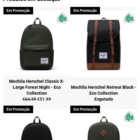
Em Promoção
Em Promoção
Mochila Herschel Classic X-
Large Forest Night - Eco
Mochila Herschel Retreat Black -
Collection
Eco Collection
Preço
Preço
€64.99
€51.99
Esgotado
normal
de
Em Promoção
Em Promoção
saldo