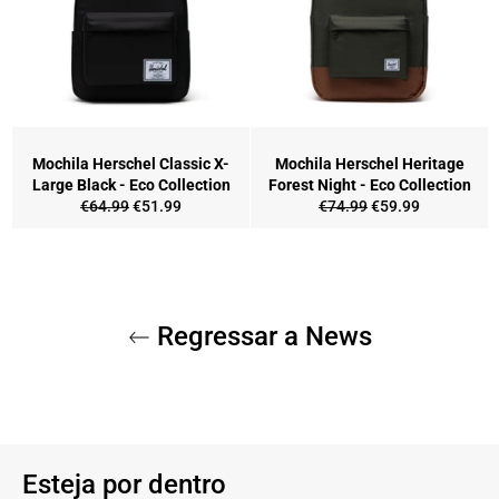
Mochila Herschel Classic X-
Mochila Herschel Heritage
Large Black - Eco Collection
Forest Night - Eco Collection
Preço
Preço
Preço
Preço
€64.99
€51.99
€74.99
€59.99
normal
de
normal
de
saldo
saldo
Regressar a News
Esteja por dentro