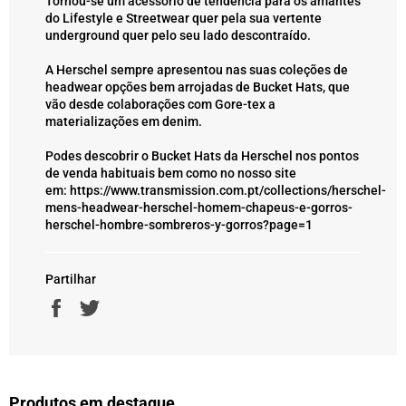
Tornou-se um acessório de tendência para os amantes
do Lifestyle e Streetwear quer pela sua vertente
underground quer pelo seu lado descontraído.
A Herschel sempre apresentou nas suas coleções de
headwear opções bem arrojadas de Bucket Hats, que
vão desde colaborações com Gore-tex a
materializações em denim.
Podes descobrir o Bucket Hats da Herschel nos pontos
de venda habituais bem como no nosso site
em:
https://www.transmission.com.pt/collections/herschel-
mens-headwear-herschel-homem-chapeus-e-gorros-
herschel-hombre-sombreros-y-gorros?page=1
Partilhar
Partilhe
Twittar
no
no
Facebook
Twitter
Produtos em destaque