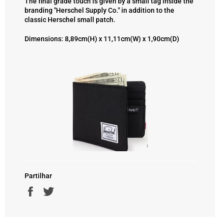
The final grade touch is given by a small tag inside the
branding "Herschel Supply Co." in addition to the
classic Herschel small patch.
Dimensions: 8,89cm(H) x 11,11cm(W) x 1,90cm(D)
Partilhar
Partilhe
Twittar
no
no
Facebook
Twitter