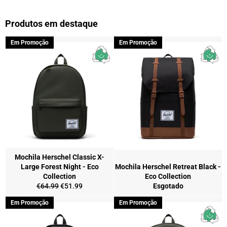
Produtos em destaque
Em Promoção
Em Promoção
Mochila Herschel Classic X-
Large Forest Night - Eco
Mochila Herschel Retreat Black -
Collection
Eco Collection
Preço
Preço
€64.99
€51.99
Esgotado
normal
de
Em Promoção
Em Promoção
saldo