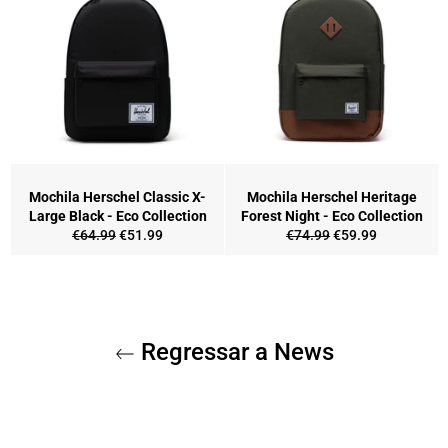
Mochila Herschel Classic X-
Mochila Herschel Heritage
Large Black - Eco Collection
Forest Night - Eco Collection
Preço
Preço
Preço
Preço
€64.99
€51.99
€74.99
€59.99
normal
de
normal
de
saldo
saldo
Regressar a News