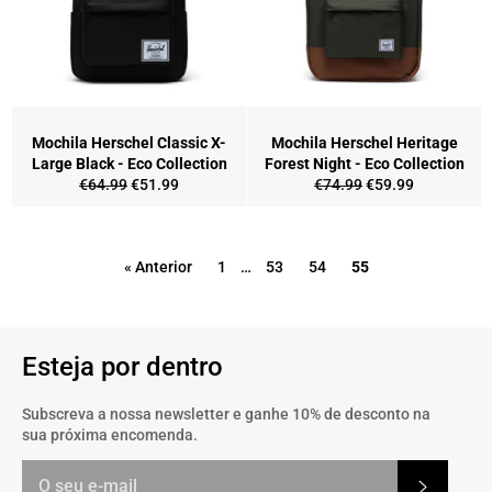
Mochila Herschel Classic X-
Mochila Herschel Heritage
Large Black - Eco Collection
Forest Night - Eco Collection
Preço
Preço
Preço
Preço
€64.99
€51.99
€74.99
€59.99
normal
de
normal
de
saldo
saldo
« Anterior
1
…
53
54
55
Esteja por dentro
Subscreva a nossa newsletter e ganhe 10% de desconto na
sua próxima encomenda.
Subscrev