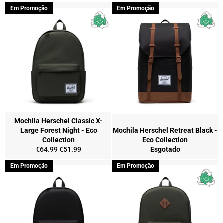
Em Promoção
Em Promoção
Mochila Herschel Classic X-
Large Forest Night - Eco
Mochila Herschel Retreat Black -
Collection
Eco Collection
Preço
Preço
€64.99
€51.99
Esgotado
normal
de
Em Promoção
Em Promoção
saldo