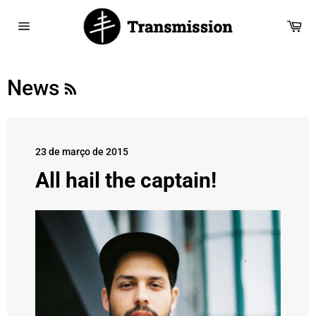
Saltar
para
Car
o
Navegação
Conteúdo
RSS
News
23 de março de 2015
All hail the captain!