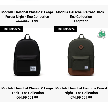
Mochila Herschel Classic X-Large
Mochila Herschel Retreat Black -
Forest Night - Eco Collection
Eco Collection
Preço
Preço
€64.99
€51.99
Esgotado
normal
de
Em Promoção
Em Promoção
saldo
Mochila Herschel Classic X-Large
Mochila Herschel Heritage Forest
Black - Eco Collection
Night - Eco Collection
Preço
Preço
Preço
Preço
€64.99
€51.99
€74.99
€59.99
normal
de
normal
de
saldo
saldo